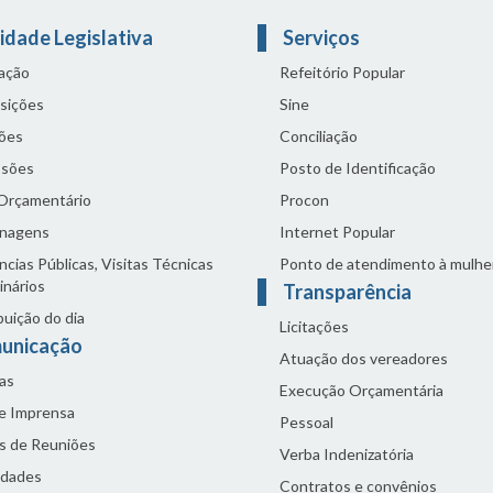
idade Legislativa
Serviços
lação
Refeitório Popular
sições
Sine
ões
Conciliação
sões
Posto de Identificação
 Orçamentário
Procon
nagens
Internet Popular
cias Públicas, Visitas Técnicas
Ponto de atendimento à mulhe
inários
Transparência
buição do dia
Licitações
unicação
Atuação dos vereadores
as
Execução Orçamentária
de Imprensa
Pessoal
s de Reuniões
Verba Indenizatória
idades
Contratos e convênios