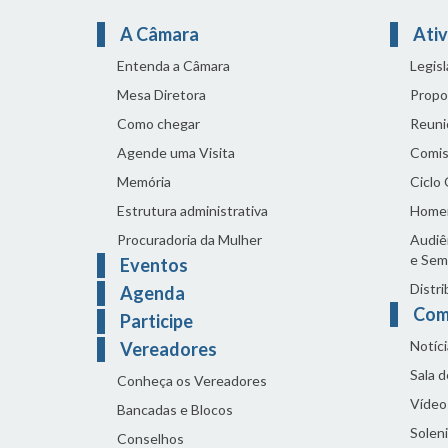
A Câmara
Ativ
Entenda a Câmara
Legis
Mesa Diretora
Propo
Como chegar
Reuni
Agende uma Visita
Comis
Memória
Ciclo
Estrutura administrativa
Home
Procuradoria da Mulher
Audiên
e Sem
Eventos
Distri
Agenda
Com
Participe
Notíci
Vereadores
Sala 
Conheça os Vereadores
Vídeo
Bancadas e Blocos
Solen
Conselhos