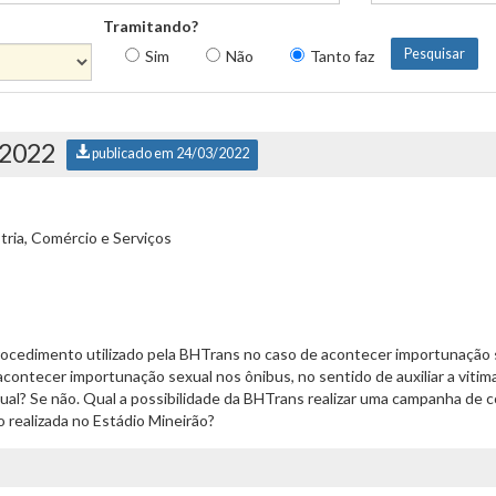
Tramitando?
Sim
Não
Tanto faz
/2022
publicado em 24/03/2022
ria, Comércio e Serviços
rocedimento utilizado pela BHTrans no caso de acontecer importunação s
ontecer importunação sexual nos ônibus, no sentido de auxiliar a vitim
l? Se não. Qual a possibilidade da BHTrans realizar uma campanha de c
 realizada no Estádio Mineirão?