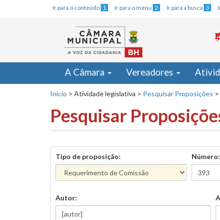
Ir para o conteúdo
1
Ir para o menu
2
Ir para a busca
3
A Câmara
Vereadores
Ativi
Início
>
Atividade legislativa
>
Pesquisar Proposições
>
Pesquisar Proposiçõe
Tipo de proposição:
Número:
Autor:
A