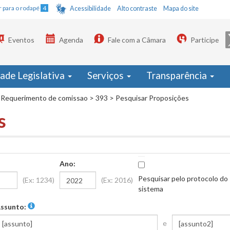
Ir para o rodapé
4
Acessibilidade
Alto contraste
Mapa do site
Eventos
Agenda
Fale com a Câmara
Participe
dade Legislativa
Serviços
Transparência
Requerimento de comissao
>
393
>
Pesquisar Proposições
s
Ano:
Pesquisar pelo protocolo do
(Ex: 1234)
(Ex: 2016)
sistema
ssunto:
e