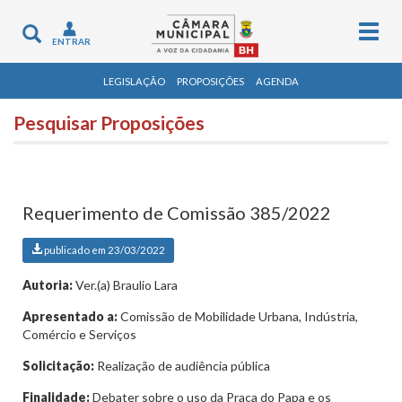
Togg
Toggle
ENTRAR
navig
navigation
LEGISLAÇÃO
PROPOSIÇÕES
AGENDA
Pesquisar Proposições
Requerimento de Comissão 385/2022
publicado em 23/03/2022
Autoria:
Ver.(a) Braulio Lara
Apresentado a:
Comissão de Mobilidade Urbana, Indústria,
Comércio e Serviços
Solicitação:
Realização de audiência pública
Finalidade:
Debater sobre o uso da Praça do Papa e os