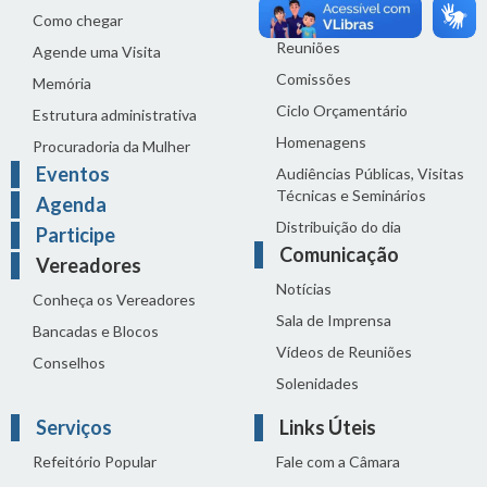
Proposições
Como chegar
Reuniões
Agende uma Visita
Comissões
Memória
Ciclo Orçamentário
Estrutura administrativa
Homenagens
Procuradoria da Mulher
Eventos
Audiências Públicas, Visitas
Técnicas e Seminários
Agenda
Distribuição do dia
Participe
Comunicação
Vereadores
Notícias
Conheça os Vereadores
Sala de Imprensa
Bancadas e Blocos
Vídeos de Reuniões
Conselhos
Solenidades
Serviços
Links Úteis
Refeitório Popular
Fale com a Câmara