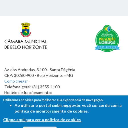
Av. dos Andradas, 3.100 - Santa Efigênia
CEP: 30260-900 - Belo Horizonte - MG
Como chegar
Telefone geral: (31) 3555-1100
Horário de funcionamento:
7h às 19h
Utilizamos cookies para melhorar sua experiência de navegação.
Ao utilizar o portal cmbh.mg.gov.br, você concorda com a
política de monitoramento de cookies.
Clique aqui para ver a política de cookies
FALE COM A CÂMARA