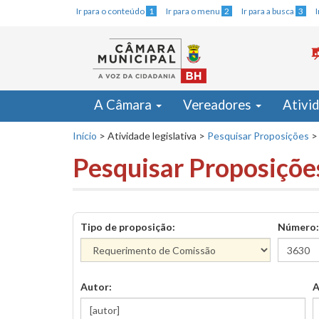
Ir para o conteúdo
1
Ir para o menu
2
Ir para a busca
3
A Câmara
Vereadores
Ativi
Início
>
Atividade legislativa
>
Pesquisar Proposições
>
Pesquisar Proposiçõe
Tipo de proposição:
Número:
Autor:
A