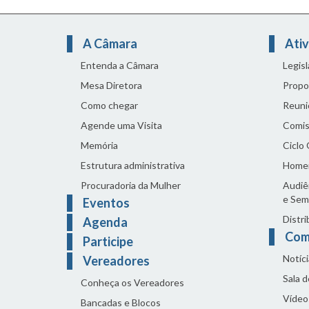
A Câmara
Ativ
Entenda a Câmara
Legis
Mesa Diretora
Propo
Como chegar
Reuni
Agende uma Visita
Comis
Memória
Ciclo
Estrutura administrativa
Home
Procuradoria da Mulher
Audiên
e Sem
Eventos
Distri
Agenda
Com
Participe
Notíci
Vereadores
Sala 
Conheça os Vereadores
Vídeo
Bancadas e Blocos