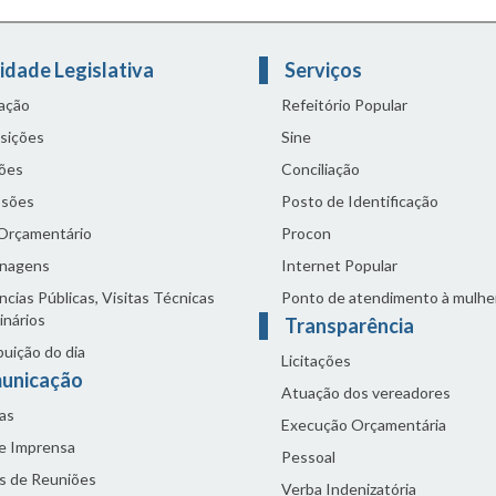
idade Legislativa
Serviços
lação
Refeitório Popular
sições
Sine
ões
Conciliação
sões
Posto de Identificação
 Orçamentário
Procon
nagens
Internet Popular
cias Públicas, Visitas Técnicas
Ponto de atendimento à mulhe
inários
Transparência
buição do dia
Licitações
unicação
Atuação dos vereadores
as
Execução Orçamentária
de Imprensa
Pessoal
s de Reuniões
Verba Indenizatória