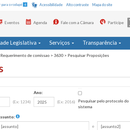
Ir para o rodapé
4
Acessibilidade
Alto contraste
Mapa do site
Eventos
Agenda
Fale com a Câmara
Participe
dade Legislativa
Serviços
Transparência
Requerimento de comissao
>
3630
>
Pesquisar Proposições
s
Ano:
Pesquisar pelo protocolo do
(Ex: 1234)
(Ex: 2016)
sistema
ssunto:
e