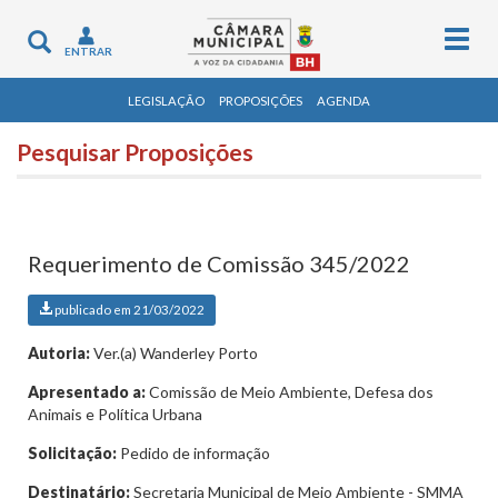
Togg
Toggle
ENTRAR
navig
navigation
LEGISLAÇÃO
PROPOSIÇÕES
AGENDA
Pesquisar Proposições
Requerimento de Comissão 345/2022
publicado em 21/03/2022
Autoria:
Ver.(a) Wanderley Porto
Apresentado a:
Comissão de Meio Ambiente, Defesa dos
Animais e Política Urbana
Solicitação:
Pedido de informação
Destinatário:
Secretaria Municipal de Meio Ambiente - SMMA