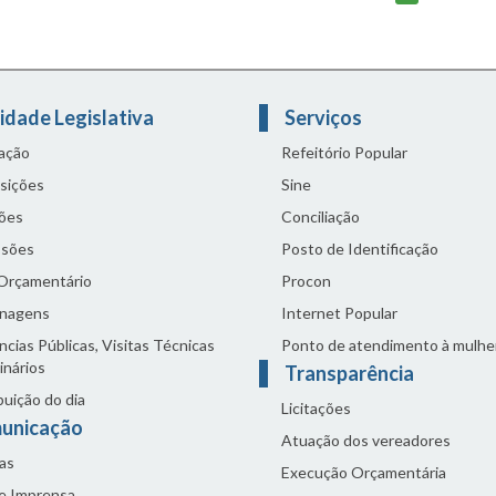
idade Legislativa
Serviços
lação
Refeitório Popular
sições
Sine
ões
Conciliação
sões
Posto de Identificação
 Orçamentário
Procon
nagens
Internet Popular
cias Públicas, Visitas Técnicas
Ponto de atendimento à mulhe
inários
Transparência
buição do dia
Licitações
unicação
Atuação dos vereadores
as
Execução Orçamentária
de Imprensa