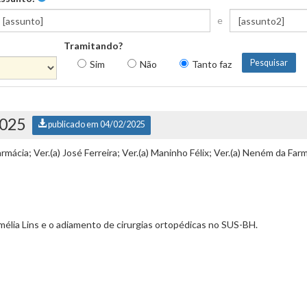
e
Tramitando?
Sim
Não
Tanto faz
2025
publicado em 04/02/2025
armácia; Ver.(a) José Ferreira; Ver.(a) Maninho Félix; Ver.(a) Neném da Far
élia Lins e o adiamento de cirurgias ortopédicas no SUS-BH.