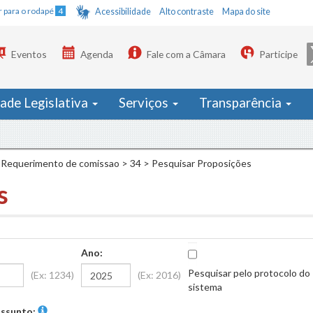
Ir para o rodapé
4
Acessibilidade
Alto contraste
Mapa do site
Eventos
Agenda
Fale com a Câmara
Participe
dade Legislativa
Serviços
Transparência
Requerimento de comissao
>
34
>
Pesquisar Proposições
s
Ano:
Pesquisar pelo protocolo do
(Ex: 1234)
(Ex: 2016)
sistema
ssunto: