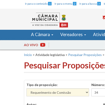
Ir para o conteúdo
1
Ir para o menu
2
Ir para a busca
3
A Câmara
Vereadores
Ativi
AO VIVO
Início
>
Atividade legislativa
>
Pesquisar Proposições
>
Pesquisar Proposiçõe
Tipo de proposição:
Número:
Autor:
A