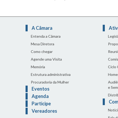
A Câmara
Ativ
Entenda a Câmara
Legis
Mesa Diretora
Propo
Como chegar
Reuni
Agende uma Visita
Comis
Memória
Ciclo
Estrutura administrativa
Home
Procuradoria da Mulher
Audiên
e Sem
Eventos
Distri
Agenda
Com
Participe
Notíci
Vereadores
Sala 