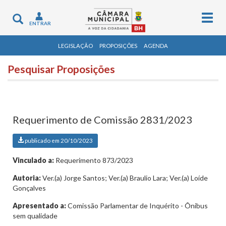
Togg
Toggle
ENTRAR
navig
navigation
LEGISLAÇÃO
PROPOSIÇÕES
AGENDA
Pesquisar Proposições
Requerimento de Comissão 2831/2023
publicado em 20/10/2023
Vinculado a:
Requerimento 873/2023
Autoria:
Ver.(a) Jorge Santos; Ver.(a) Braulio Lara; Ver.(a) Loíde
Gonçalves
Apresentado a:
Comissão Parlamentar de Inquérito - Ônibus
sem qualidade