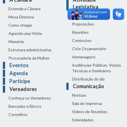
Legislativa
Entenda a Câmara
Legislação
Mesa Diretora
Proposições
Como chegar
Reuniões
Agende uma Visita
Comissões
Memória
Ciclo Orçamentário
Estrutura administrativa
Homenagens
Procuradoria da Mulher
Eventos
Audiências Públicas, Visitas
Técnicas e Seminários
Agenda
Distribuição do dia
Participe
Comunicação
Vereadores
Notícias
Conheça os Vereadores
Sala de Imprensa
Bancadas e Blocos
Vídeos de Reuniões
Conselhos
Solenidades