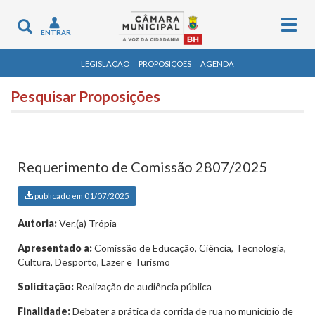
Togg
Toggle
ENTRAR
navig
navigation
LEGISLAÇÃO
PROPOSIÇÕES
AGENDA
Pesquisar Proposições
Requerimento de Comissão 2807/2025
publicado em 01/07/2025
Autoria:
Ver.(a) Trópia
Apresentado a:
Comissão de Educação, Ciência, Tecnologia,
Cultura, Desporto, Lazer e Turismo
Solicitação:
Realização de audiência pública
Finalidade:
Debater a prática da corrida de rua no município de