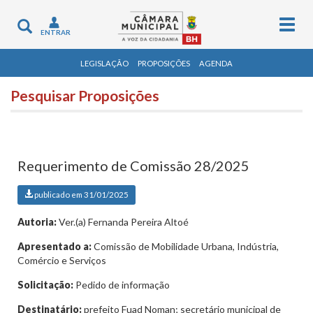
Togg
Toggle
ENTRAR
navig
navigation
LEGISLAÇÃO
PROPOSIÇÕES
AGENDA
Pesquisar Proposições
Requerimento de Comissão 28/2025
publicado em 31/01/2025
Autoria:
Ver.(a) Fernanda Pereira Altoé
Apresentado a:
Comissão de Mobilidade Urbana, Indústria,
Comércio e Serviços
Solicitação:
Pedido de informação
Destinatário:
prefeito Fuad Noman; secretário municipal de