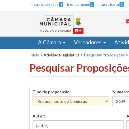
Ir para o conteúdo
1
Ir para o menu
2
Ir para a busca
3
A Câmara
Vereadores
Ativi
Início
>
Atividade legislativa
>
Pesquisar Proposições
>
Pesquisar Proposiçõe
Tipo de proposição:
Número:
Autor:
A