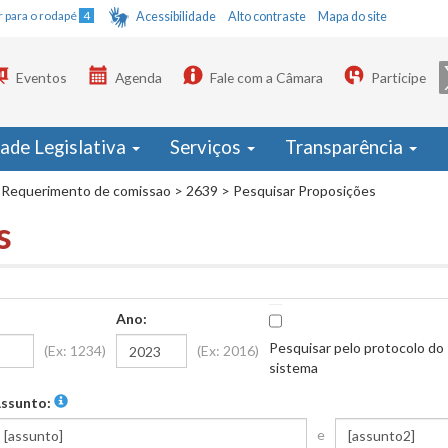
Ir para o rodapé
4
Acessibilidade
Alto contraste
Mapa do site
Eventos
Agenda
Fale com a Câmara
Participe
dade Legislativa
Serviços
Transparência
Requerimento de comissao
>
2639
>
Pesquisar Proposições
s
Ano:
Pesquisar pelo protocolo do
(Ex: 1234)
(Ex: 2016)
sistema
ssunto:
e