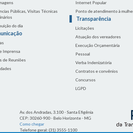
nagens
Internet Popular
cias Públicas, Visitas Técnicas
Ponto de atendimento à mulhe
inários
Transparência
buição do dia
Licitações
unicação
Atuação dos vereadores
as
Execução Orçamentária
de Imprensa
Pessoal
s de Reuniões
Verba Indenizatória
idades
Contratos e convênios
Concursos
LGPD
Av. dos Andradas, 3.100 - Santa Efigênia
CEP: 30260-900 - Belo Horizonte - MG
Como chegar
Telefone geral: (31) 3555-1100