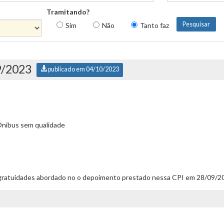
Tramitando?
Sim
Não
Tanto faz
9/2023
publicado em 04/10/2023
Ônibus sem qualidade
gratuidades abordado no o depoimento prestado nessa CPI em 28/09/2