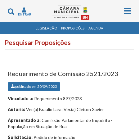
Togg
Toggle
ENTRAR
navig
navigation
LEGISLAÇÃO
PROPOSIÇÕES
AGENDA
Pesquisar Proposições
Requerimento de Comissão 2521/2023
publicado em 20/09/2023
Vinculado a:
Requerimento 897/2023
Autoria:
Ver.(a) Braulio Lara; Ver.(a) Cleiton Xavier
Apresentado a:
Comissão Parlamentar de Inquérito -
População em Situação de Rua
Solicitação:
Pedido de informação