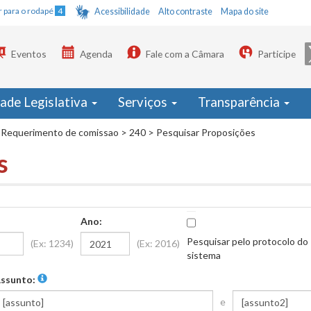
Ir para o rodapé
4
Acessibilidade
Alto contraste
Mapa do site
Eventos
Agenda
Fale com a Câmara
Participe
dade Legislativa
Serviços
Transparência
Requerimento de comissao
>
240
>
Pesquisar Proposições
s
Ano:
Pesquisar pelo protocolo do
(Ex: 1234)
(Ex: 2016)
sistema
ssunto:
e