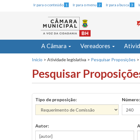
Ir para o conteúdo
1
Ir para o menu
2
Ir para a busca
3
A Câmara
Vereadores
Ativi
Início
>
Atividade legislativa
>
Pesquisar Proposições
>
Pesquisar Proposiçõe
Tipo de proposição:
Número:
Autor:
A