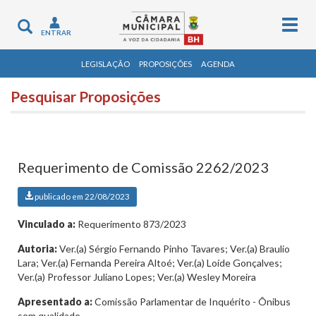
Togg
Toggle
ENTRAR
navig
navigation
LEGISLAÇÃO
PROPOSIÇÕES
AGENDA
Pesquisar Proposições
Requerimento de Comissão 2262/2023
publicado em 22/08/2023
Vinculado a:
Requerimento 873/2023
Autoria:
Ver.(a) Sérgio Fernando Pinho Tavares; Ver.(a) Braulio
Lara; Ver.(a) Fernanda Pereira Altoé; Ver.(a) Loíde Gonçalves;
Ver.(a) Professor Juliano Lopes; Ver.(a) Wesley Moreira
Apresentado a:
Comissão Parlamentar de Inquérito - Ônibus
sem qualidade