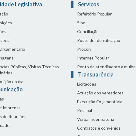
idade Legislativa
Serviços
lação
Refeitório Popular
sições
Sine
ões
Conciliação
sões
Posto de Identificação
 Orçamentário
Procon
nagens
Internet Popular
cias Públicas, Visitas Técnicas
Ponto de atendimento à mulhe
inários
Transparência
buição do dia
Licitações
unicação
Atuação dos vereadores
as
Execução Orçamentária
de Imprensa
Pessoal
s de Reuniões
Verba Indenizatória
idades
Contratos e convênios