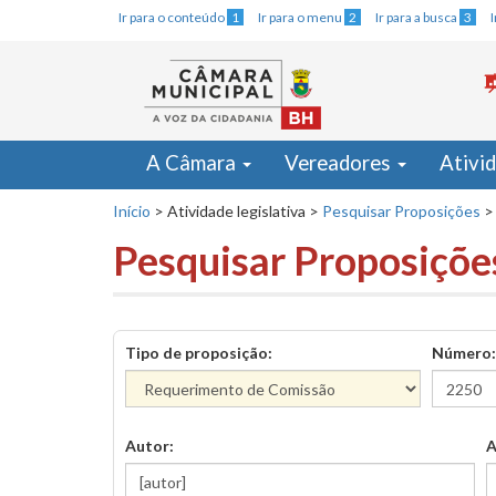
Ir para o conteúdo
1
Ir para o menu
2
Ir para a busca
3
A Câmara
Vereadores
Ativi
Início
>
Atividade legislativa
>
Pesquisar Proposições
>
Pesquisar Proposiçõe
Tipo de proposição:
Número:
Autor:
A