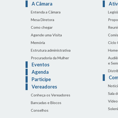
A Câmara
Ativ
Entenda a Câmara
Legis
Mesa Diretora
Propo
Como chegar
Reuni
Agende uma Visita
Comis
Memória
Ciclo
Estrutura administrativa
Home
Procuradoria da Mulher
Audiên
e Sem
Eventos
Distri
Agenda
Com
Participe
Notíci
Vereadores
Sala 
Conheça os Vereadores
Vídeo
Bancadas e Blocos
Solen
Conselhos