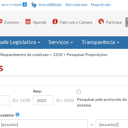
Ir para o rodapé
4
Acessibilidade
Alto contraste
Mapa do site
Eventos
Agenda
Fale com a Câmara
Participe
dade Legislativa
Serviços
Transparência
Requerimento de comissao
>
2250
>
Pesquisar Proposições
s
Ano:
Pesquisar pelo protocolo do
(Ex: 1234)
(Ex: 2016)
sistema
ssunto:
e