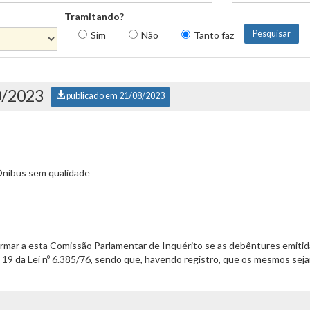
Tramitando?
Sim
Não
Tanto faz
0/2023
publicado em 21/08/2023
Ônibus sem qualidade
formar a esta Comissão Parlamentar de Inquérito se as debêntures emiti
 19 da Lei nº 6.385/76, sendo que, havendo registro, que os mesmos se