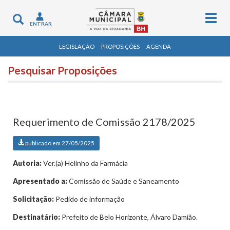
Togg
Toggle
ENTRAR
navig
navigation
LEGISLAÇÃO
PROPOSIÇÕES
AGENDA
Pesquisar Proposições
Requerimento de Comissão 2178/2025
publicado em 27/05/2025
Autoria:
Ver.(a) Helinho da Farmácia
Apresentado a:
Comissão de Saúde e Saneamento
Solicitação:
Pedido de informação
Destinatário:
Prefeito de Belo Horizonte, Álvaro Damião.