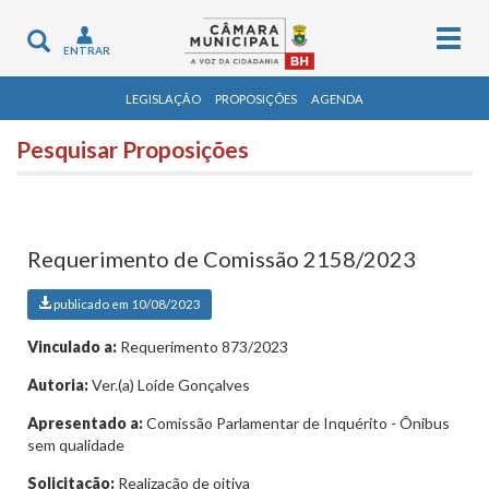
Togg
Toggle
ENTRAR
navig
navigation
LEGISLAÇÃO
PROPOSIÇÕES
AGENDA
Pesquisar Proposições
Requerimento de Comissão 2158/2023
publicado em 10/08/2023
Vinculado a:
Requerimento 873/2023
Autoria:
Ver.(a) Loíde Gonçalves
Apresentado a:
Comissão Parlamentar de Inquérito - Ônibus
sem qualidade
Solicitação:
Realização de oitiva