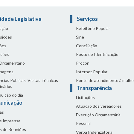
idade Legislativa
Serviços
lação
Refeitório Popular
sições
Sine
ões
Conciliação
sões
Posto de Identificação
 Orçamentário
Procon
nagens
Internet Popular
cias Públicas, Visitas Técnicas
Ponto de atendimento à mulhe
inários
Transparência
buição do dia
Licitações
unicação
Atuação dos vereadores
as
Execução Orçamentária
de Imprensa
Pessoal
s de Reuniões
Verba Indenizatória