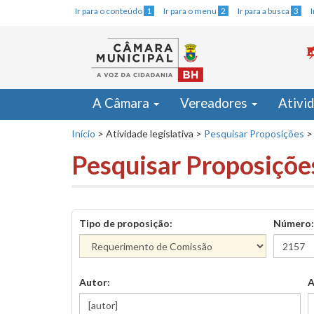
Ir para o conteúdo
1
Ir para o menu
2
Ir para a busca
3
A Câmara
Vereadores
Ativi
Início
>
Atividade legislativa
>
Pesquisar Proposições
>
Pesquisar Proposiçõe
Tipo de proposição:
Número:
Autor:
A