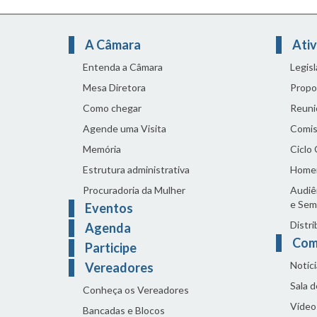
A Câmara
Ativ
Entenda a Câmara
Legis
Mesa Diretora
Propo
Como chegar
Reuni
Agende uma Visita
Comis
Memória
Ciclo
Estrutura administrativa
Home
Procuradoria da Mulher
Audiên
e Sem
Eventos
Distri
Agenda
Com
Participe
Notíci
Vereadores
Sala 
Conheça os Vereadores
Vídeo
Bancadas e Blocos