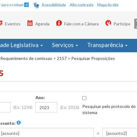
Ir para o rodapé
4
Acessibilidade
Alto contraste
Mapa do site
Eventos
Agenda
Fale com a Câmara
Participe
dade Legislativa
Serviços
Transparência
Requerimento de comissao
>
2157
>
Pesquisar Proposições
s
Ano:
Pesquisar pelo protocolo do
(Ex: 1234)
(Ex: 2016)
sistema
ssunto:
e