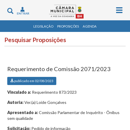
Togg
Toggle
ENTRAR
navig
navigation
LEGISLAÇÃO
PROPOSIÇÕES
AGENDA
Pesquisar Proposições
Requerimento de Comissão 2071/2023
publicado em 02/08/2023
Vinculado a:
Requerimento 873/2023
Autoria:
Ver.(a) Loíde Gonçalves
Apresentado a:
Comissão Parlamentar de Inquérito - Ônibus
sem qualidade
Solicitação:
Pedido de informação