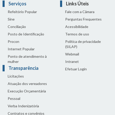
Serviços
Links Úteis
Refeitório Popular
Fale com a Câmara
Sine
Perguntas Frequentes
Conciliação
Acessibilidade
Posto de Identificação
Termos de uso
Procon
Política de privacidade
(SILAP)
Internet Popular
Webmail
Ponto de atendimento à
mulher
Intranet
Transparência
Efetuar Login
Licitações
Atuação dos vereadores
Execução Orçamentária
Pessoal
Verba Indenizatória
Contratos e convênios