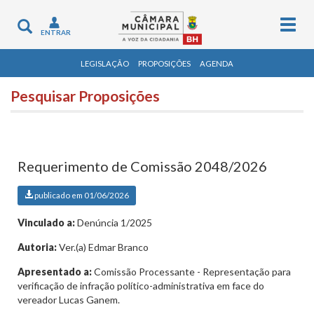
Togg
Toggle
ENTRAR
navig
navigation
LEGISLAÇÃO
PROPOSIÇÕES
AGENDA
Pesquisar Proposições
Requerimento de Comissão 2048/2026
publicado em 01/06/2026
Vinculado a:
Denúncia 1/2025
Autoria:
Ver.(a) Edmar Branco
Apresentado a:
Comissão Processante - Representação para
verificação de infração político-administrativa em face do
vereador Lucas Ganem.