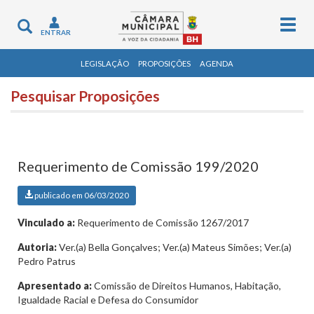
Togg
Toggle
ENTRAR
navig
navigation
LEGISLAÇÃO
PROPOSIÇÕES
AGENDA
Pesquisar Proposições
Requerimento de Comissão 199/2020
publicado em 06/03/2020
Vinculado a:
Requerimento de Comissão 1267/2017
Autoria:
Ver.(a) Bella Gonçalves; Ver.(a) Mateus Simões; Ver.(a)
Pedro Patrus
Apresentado a:
Comissão de Direitos Humanos, Habitação,
Igualdade Racial e Defesa do Consumidor