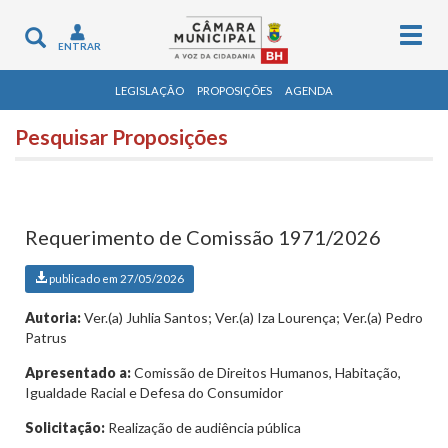
Togg
Toggle
ENTRAR
navig
navigation
LEGISLAÇÃO
PROPOSIÇÕES
AGENDA
Pesquisar Proposições
Requerimento de Comissão 1971/2026
publicado em 27/05/2026
Autoria:
Ver.(a) Juhlia Santos; Ver.(a) Iza Lourença; Ver.(a) Pedro
Patrus
Apresentado a:
Comissão de Direitos Humanos, Habitação,
Igualdade Racial e Defesa do Consumidor
Solicitação:
Realização de audiência pública