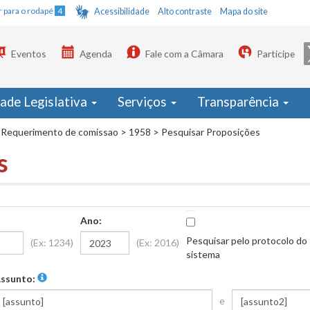
Ir para o rodapé
4
Acessibilidade
Alto contraste
Mapa do site
Eventos
Agenda
Fale com a Câmara
Participe
dade Legislativa
Serviços
Transparência
Requerimento de comissao
>
1958
>
Pesquisar Proposições
s
Ano:
Pesquisar pelo protocolo do
(Ex: 1234)
(Ex: 2016)
sistema
ssunto:
e