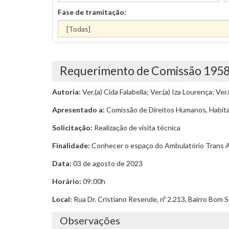
Fase de tramitação:
Requerimento de Comissão 195
Autoria:
Ver.(a) Cida Falabella; Ver.(a) Iza Lourença; Ver
Apresentado a:
Comissão de Direitos Humanos, Habita
Solicitação:
Realização de visita técnica
Finalidade:
Conhecer o espaço do Ambulatório Trans An
Data:
03 de agosto de 2023
Horário:
09:00h
Local:
Rua Dr. Cristiano Resende, nº 2.213, Bairro Bom 
Observações