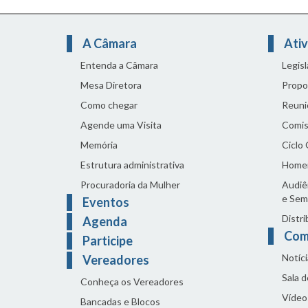
A Câmara
Ativ
Entenda a Câmara
Legis
Mesa Diretora
Propo
Como chegar
Reuni
Agende uma Visita
Comis
Memória
Ciclo
Estrutura administrativa
Home
Procuradoria da Mulher
Audiên
e Sem
Eventos
Distri
Agenda
Com
Participe
Notíci
Vereadores
Sala 
Conheça os Vereadores
Vídeo
Bancadas e Blocos