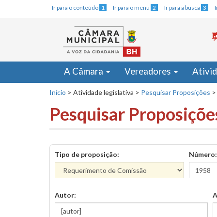
Ir para o conteúdo
1
Ir para o menu
2
Ir para a busca
3
A Câmara
Vereadores
Ativi
Início
>
Atividade legislativa
>
Pesquisar Proposições
>
Pesquisar Proposiçõe
Tipo de proposição:
Número:
Autor:
A