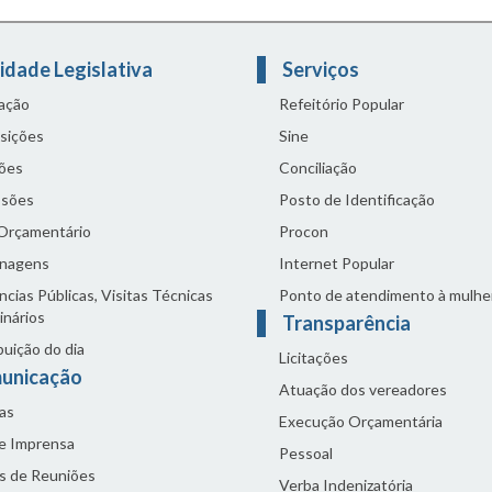
idade Legislativa
Serviços
lação
Refeitório Popular
sições
Sine
ões
Conciliação
sões
Posto de Identificação
 Orçamentário
Procon
nagens
Internet Popular
cias Públicas, Visitas Técnicas
Ponto de atendimento à mulhe
inários
Transparência
buição do dia
Licitações
unicação
Atuação dos vereadores
as
Execução Orçamentária
de Imprensa
Pessoal
s de Reuniões
Verba Indenizatória