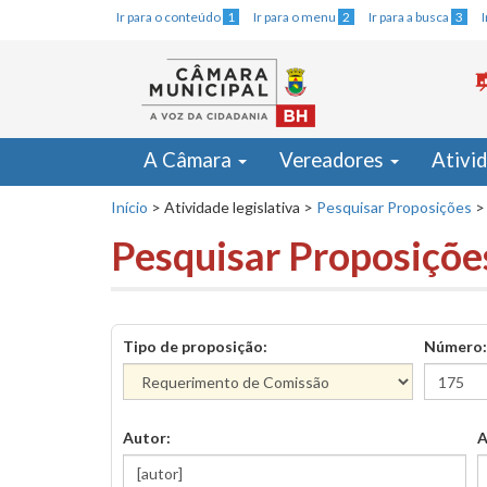
Ir para o conteúdo
1
Ir para o menu
2
Ir para a busca
3
A Câmara
Vereadores
Ativi
Início
>
Atividade legislativa
>
Pesquisar Proposições
>
Pesquisar Proposiçõe
Tipo de proposição:
Número:
Autor:
A