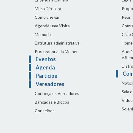
Mesa Diretora
Propo
Como chegar
Reuni
Agende uma Visita
Comis
Memória
Ciclo
Estrutura administrativa
Home
Procuradoria da Mulher
Audiên
e Sem
Eventos
Distri
Agenda
Com
Participe
Notíci
Vereadores
Sala 
Conheça os Vereadores
Vídeo
Bancadas e Blocos
Solen
Conselhos