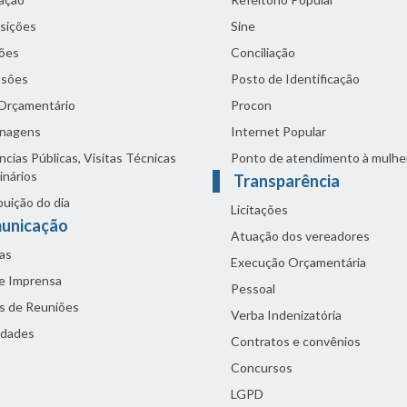
sições
Sine
ões
Conciliação
sões
Posto de Identificação
 Orçamentário
Procon
nagens
Internet Popular
cias Públicas, Visitas Técnicas
Ponto de atendimento à mulhe
inários
Transparência
buição do dia
Licitações
unicação
Atuação dos vereadores
as
Execução Orçamentária
de Imprensa
Pessoal
s de Reuniões
Verba Indenizatória
idades
Contratos e convênios
Concursos
LGPD