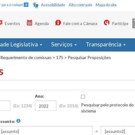
Ir para o rodapé
4
Acessibilidade
Alto contraste
Mapa do site
Eventos
Agenda
Fale com a Câmara
Participe
dade Legislativa
Serviços
Transparência
Requerimento de comissao
>
175
>
Pesquisar Proposições
s
Ano:
Pesquisar pelo protocolo do
(Ex: 1234)
(Ex: 2016)
sistema
ssunto:
e