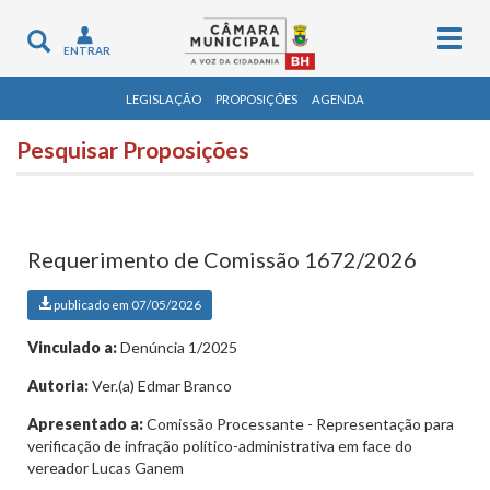
Togg
Toggle
ENTRAR
navig
navigation
LEGISLAÇÃO
PROPOSIÇÕES
AGENDA
Pesquisar Proposições
Requerimento de Comissão 1672/2026
publicado em 07/05/2026
Vinculado a:
Denúncia 1/2025
Autoria:
Ver.(a) Edmar Branco
Apresentado a:
Comissão Processante - Representação para
verificação de infração político-administrativa em face do
vereador Lucas Ganem