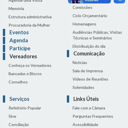
Agende uma Visita
Comissões
Memória
Ciclo Orçamentário
Estrutura administrativa
Homenagens
Procuradoria da Mulher
Eventos
Audiências Públicas, Visitas
Técnicas e Seminários
Agenda
Distribuição do dia
Participe
Comunicação
Vereadores
Notícias
Conheça os Vereadores
Sala de Imprensa
Bancadas e Blocos
Vídeos de Reuniões
Conselhos
Solenidades
Serviços
Links Úteis
Refeitório Popular
Fale com a Câmara
Sine
Perguntas Frequentes
Conciliação
Acessibilidade