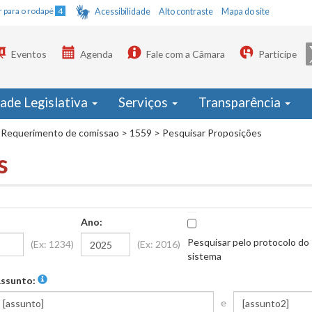
Ir para o rodapé
4
Acessibilidade
Alto contraste
Mapa do site
Eventos
Agenda
Fale com a Câmara
Participe
dade Legislativa
Serviços
Transparência
Requerimento de comissao
>
1559
>
Pesquisar Proposições
s
Ano:
Pesquisar pelo protocolo do
(Ex: 1234)
(Ex: 2016)
sistema
ssunto:
e