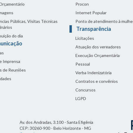
 Orçamentário
Procon
nagens
Internet Popular
cias Públicas, Visitas Técnicas
Ponto de atendimento à mulhe
inários
Transparência
buição do dia
Licitações
unicação
Atuação dos vereadores
as
Execução Orçamentária
de Imprensa
Pessoal
s de Reuniões
Verba Indenizatória
idades
Contratos e convênios
Concursos
LGPD
Av. dos Andradas, 3.100 - Santa Efigênia
CEP: 30260-900 - Belo Horizonte - MG