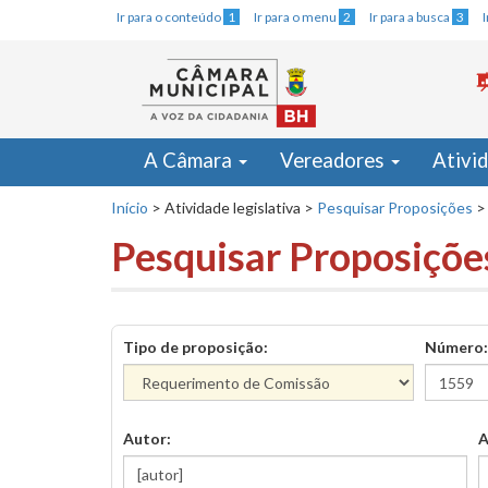
Ir para o conteúdo
1
Ir para o menu
2
Ir para a busca
3
A Câmara
Vereadores
Ativi
Início
>
Atividade legislativa
>
Pesquisar Proposições
>
Pesquisar Proposiçõe
Tipo de proposição:
Número:
Autor:
A