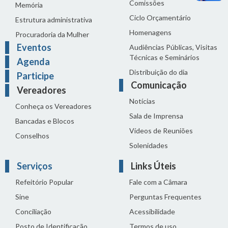
Comissões
Memória
Ciclo Orçamentário
Estrutura administrativa
Homenagens
Procuradoria da Mulher
Eventos
Audiências Públicas, Visitas
Técnicas e Seminários
Agenda
Distribuição do dia
Participe
Comunicação
Vereadores
Notícias
Conheça os Vereadores
Sala de Imprensa
Bancadas e Blocos
Vídeos de Reuniões
Conselhos
Solenidades
Serviços
Links Úteis
Refeitório Popular
Fale com a Câmara
Sine
Perguntas Frequentes
Conciliação
Acessibilidade
Posto de Identificação
Termos de uso