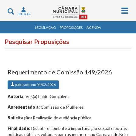
Togg
Toggle
ENTRAR
navig
navigation
LEGISLAÇÃO
PROPOSIÇÕES
AGENDA
Pesquisar Proposições
Requerimento de Comissão 149/2026
publicado em 04/02/2026
Autoria:
Ver.(a) Loíde Gonçalves
Apresentado a:
Comissão de Mulheres
Solicitação:
Realização de audiência pública
Finalidade:
Discutir o combate à importunação sexual e outras
políticas públicas voltadas para as mulheres no Carnaval de Belo