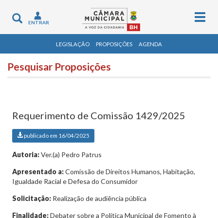
Togg
Toggle
ENTRAR
navig
navigation
LEGISLAÇÃO
PROPOSIÇÕES
AGENDA
Pesquisar Proposições
Requerimento de Comissão 1429/2025
publicado em 16/04/2025
Autoria:
Ver.(a) Pedro Patrus
Apresentado a:
Comissão de Direitos Humanos, Habitação,
Igualdade Racial e Defesa do Consumidor
Solicitação:
Realização de audiência pública
Finalidade:
Debater sobre a Política Municipal de Fomento à