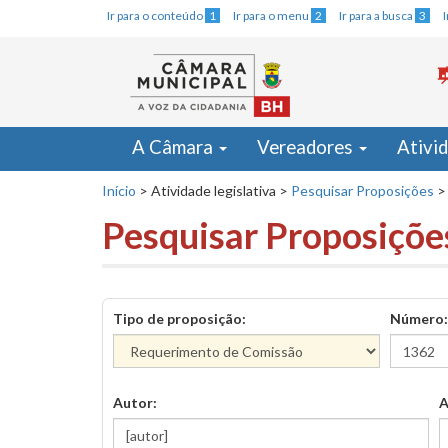
Ir para o conteúdo
1
Ir para o menu
2
Ir para a busca
3
A Câmara
Vereadores
Ativi
Início
>
Atividade legislativa
>
Pesquisar Proposições
>
Pesquisar Proposiçõe
Tipo de proposição:
Número:
Autor:
A