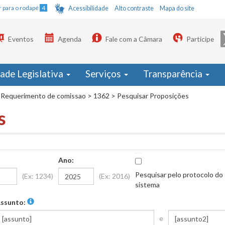
Ir para o rodapé
4
Acessibilidade
Alto contraste
Mapa do site
Eventos
Agenda
Fale com a Câmara
Participe
dade Legislativa
Serviços
Transparência
Requerimento de comissao
>
1362
>
Pesquisar Proposições
s
Ano:
Pesquisar pelo protocolo do
(Ex: 1234)
(Ex: 2016)
sistema
ssunto:
e