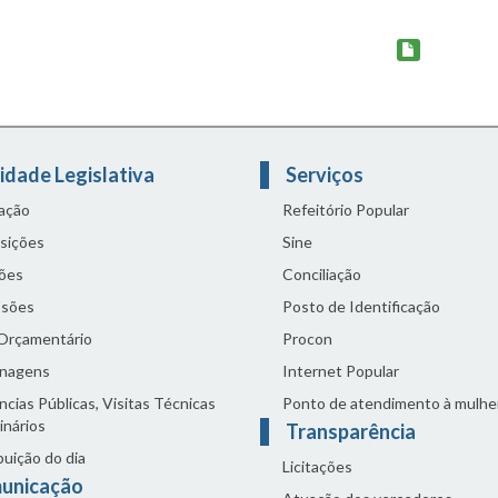
idade Legislativa
Serviços
lação
Refeitório Popular
sições
Sine
ões
Conciliação
sões
Posto de Identificação
 Orçamentário
Procon
nagens
Internet Popular
cias Públicas, Visitas Técnicas
Ponto de atendimento à mulhe
inários
Transparência
buição do dia
Licitações
unicação