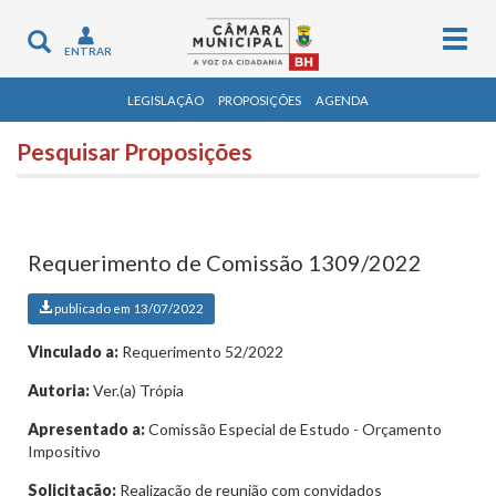
Togg
Toggle
ENTRAR
navig
navigation
LEGISLAÇÃO
PROPOSIÇÕES
AGENDA
Pesquisar Proposições
Requerimento de Comissão 1309/2022
publicado em 13/07/2022
Vinculado a:
Requerimento 52/2022
Autoria:
Ver.(a) Trópia
Apresentado a:
Comissão Especial de Estudo - Orçamento
Impositivo
Solicitação:
Realização de reunião com convidados