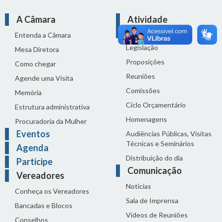
A Câmara
Atividade
Legislativa
Entenda a Câmara
Legislação
Mesa Diretora
Proposições
Como chegar
Reuniões
Agende uma Visita
Comissões
Memória
Ciclo Orçamentário
Estrutura administrativa
Homenagens
Procuradoria da Mulher
Eventos
Audiências Públicas, Visitas
Técnicas e Seminários
Agenda
Distribuição do dia
Participe
Comunicação
Vereadores
Notícias
Conheça os Vereadores
Sala de Imprensa
Bancadas e Blocos
Vídeos de Reuniões
Conselhos