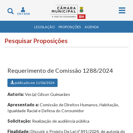
Togg
Toggle
ENTRAR
navig
navigation
LEGISLAÇÃO
PROPOSIÇÕES
AGENDA
Pesquisar Proposições
Requerimento de Comissão 1288/2024
publicado em 11/06/2024
Autoria:
Ver.(a) Gilson Guimarães
Apresentado a:
Comissão de Direitos Humanos, Habitação,
Igualdade Racial e Defesa do Consumidor
Solicitação:
Realização de audiência pública
Finalidade:
Discutir o Projeto De Lei nº 891/2024, de autoria do