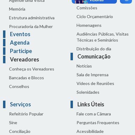
Agende uma Visita
Comissões
Memória
Ciclo Orçamentário
Estrutura administrativa
Homenagens
Procuradoria da Mulher
Eventos
Audiências Públicas, Visitas
Técnicas e Seminários
Agenda
Distribuição do dia
Participe
Comunicação
Vereadores
Notícias
Conheça os Vereadores
Sala de Imprensa
Bancadas e Blocos
Vídeos de Reuniões
Conselhos
Solenidades
Serviços
Links Úteis
Refeitório Popular
Fale com a Câmara
Sine
Perguntas Frequentes
Conciliação
Acessibilidade