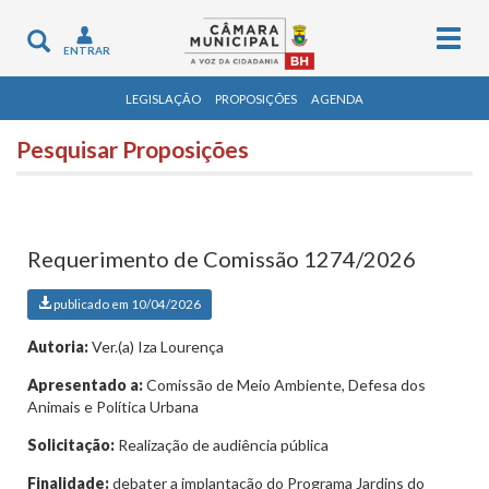
Togg
Toggle
ENTRAR
navig
navigation
LEGISLAÇÃO
PROPOSIÇÕES
AGENDA
Pesquisar Proposições
Requerimento de Comissão 1274/2026
publicado em 10/04/2026
Autoria:
Ver.(a) Iza Lourença
Apresentado a:
Comissão de Meio Ambiente, Defesa dos
Animais e Política Urbana
Solicitação:
Realização de audiência pública
Finalidade:
debater a implantação do Programa Jardins do