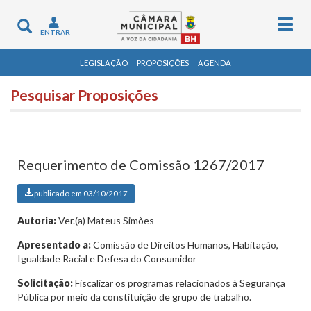
Togg
Toggle
ENTRAR
navig
navigation
LEGISLAÇÃO
PROPOSIÇÕES
AGENDA
Pesquisar Proposições
Requerimento de Comissão 1267/2017
publicado em 03/10/2017
Autoria:
Ver.(a) Mateus Simões
Apresentado a:
Comissão de Direitos Humanos, Habitação,
Igualdade Racial e Defesa do Consumidor
Solicitação:
Fiscalizar os programas relacionados à Segurança
Pública por meio da constituição de grupo de trabalho.