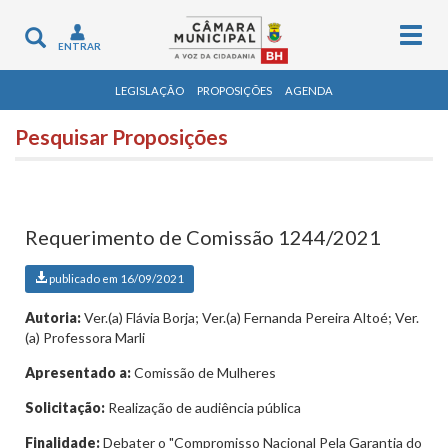
Togg
Toggle
ENTRAR
navig
navigation
LEGISLAÇÃO
PROPOSIÇÕES
AGENDA
Pesquisar Proposições
Requerimento de Comissão 1244/2021
publicado em 16/09/2021
Autoria:
Ver.(a) Flávia Borja; Ver.(a) Fernanda Pereira Altoé; Ver.
(a) Professora Marli
Apresentado a:
Comissão de Mulheres
Solicitação:
Realização de audiência pública
Finalidade:
Debater o "Compromisso Nacional Pela Garantia do