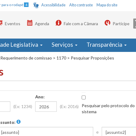
Ir para o rodapé
4
Acessibilidade
Alto contraste
Mapa do site
Eventos
Agenda
Fale com a Câmara
Participe
dade Legislativa
Serviços
Transparência
Requerimento de comissao
>
1170
>
Pesquisar Proposições
s
Ano:
Pesquisar pelo protocolo do
(Ex: 1234)
(Ex: 2016)
sistema
ssunto:
e