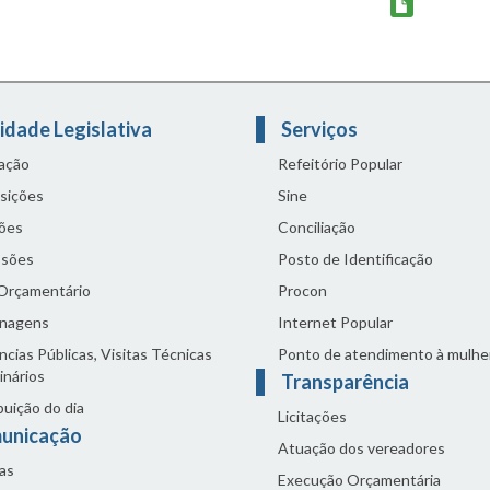
idade Legislativa
Serviços
lação
Refeitório Popular
sições
Sine
ões
Conciliação
sões
Posto de Identificação
 Orçamentário
Procon
nagens
Internet Popular
cias Públicas, Visitas Técnicas
Ponto de atendimento à mulhe
inários
Transparência
buição do dia
Licitações
unicação
Atuação dos vereadores
as
Execução Orçamentária