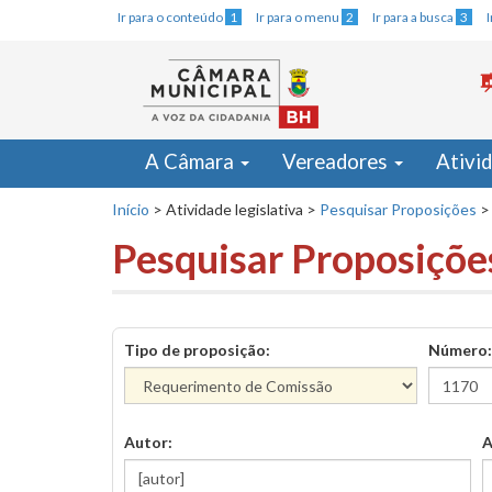
Ir para o conteúdo
1
Ir para o menu
2
Ir para a busca
3
A Câmara
Vereadores
Ativi
Início
>
Atividade legislativa
>
Pesquisar Proposições
>
Pesquisar Proposiçõe
Tipo de proposição:
Número:
Autor:
A