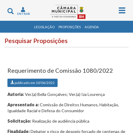
Togg
Toggle
ENTRAR
navig
navigation
LEGISLAÇÃO
PROPOSIÇÕES
AGENDA
Pesquisar Proposições
Requerimento de Comissão 1080/2022
publicado em 10/06/2022
Autoria:
Ver.(a) Bella Gonçalves; Ver.(a) Iza Lourença
Apresentado a:
Comissão de Direitos Humanos, Habitação,
Igualdade Racial e Defesa do Consumidor
Solicitação:
Realização de audiência pública
Finalidade:
Debater o risco de despejo forçado de centenas de