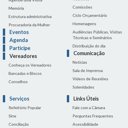
Comissões
Memória
Ciclo Orçamentário
Estrutura administrativa
Homenagens
Procuradoria da Mulher
Eventos
Audiências Públicas, Visitas
Técnicas e Seminários
Agenda
Distribuição do dia
Participe
Comunicação
Vereadores
Notícias
Conheça os Vereadores
Sala de Imprensa
Bancadas e Blocos
Vídeos de Reuniões
Conselhos
Solenidades
Serviços
Links Úteis
Refeitório Popular
Fale com a Câmara
Sine
Perguntas Frequentes
Conciliação
Acessibilidade