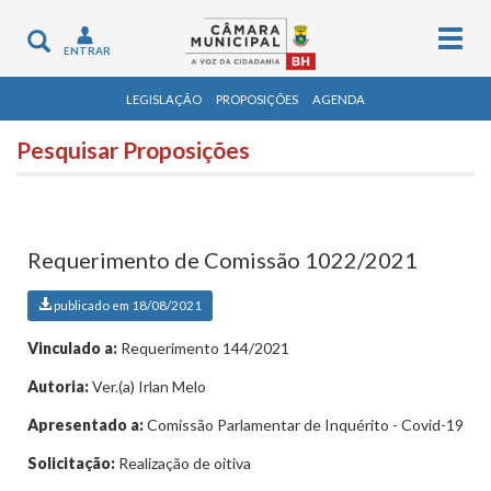
Togg
Toggle
ENTRAR
navig
navigation
LEGISLAÇÃO
PROPOSIÇÕES
AGENDA
Pesquisar Proposições
Requerimento de Comissão 1022/2021
publicado em 18/08/2021
Vinculado a:
Requerimento 144/2021
Autoria:
Ver.(a) Irlan Melo
Apresentado a:
Comissão Parlamentar de Inquérito - Covid-19
Solicitação:
Realização de oitiva