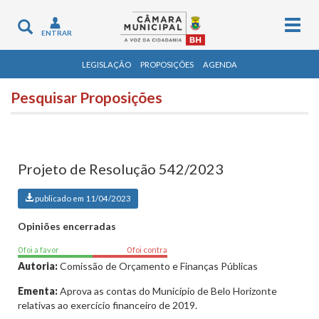
Togg
Toggle
ENTRAR
navig
navigation
LEGISLAÇÃO
PROPOSIÇÕES
AGENDA
Pesquisar Proposições
Projeto de Resolução 542/2023
publicado em 11/04/2023
Opiniões encerradas
0 foi a favor
0 foi contra
Autoria:
Comissão de Orçamento e Finanças Públicas
Ementa:
Aprova as contas do Município de Belo Horizonte
relativas ao exercício financeiro de 2019.