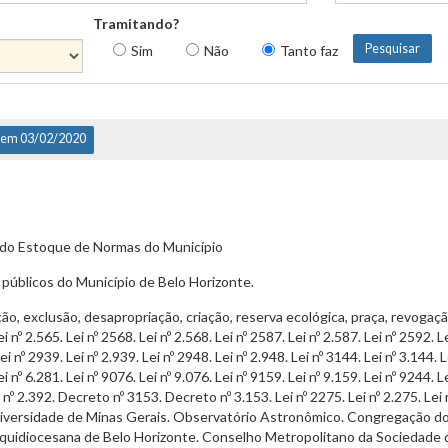
Tramitando?
Sim
Não
Tanto faz
 em 03/02/2020
 do Estoque de Normas do Município
públicos do Município de Belo Horizonte.
exclusão, desapropriação, criação, reserva ecológica, praça, revogação, [ L
i nº 2.565. Lei nº 2568. Lei nº 2.568. Lei nº 2587. Lei nº 2.587. Lei nº 2592. Le
ei nº 2939. Lei nº 2.939. Lei nº 2948. Lei nº 2.948. Lei nº 3144. Lei nº 3.144. L
i nº 6.281. Lei nº 9076. Lei nº 9.076. Lei nº 9159. Lei nº 9.159. Lei nº 9244. Le
ei nº 2.392. Decreto nº 3153. Decreto nº 3.153. Lei nº 2275. Lei nº 2.275. Lei 
iversidade de Minas Gerais. Observatório Astronômico. Congregação do 
rquidiocesana de Belo Horizonte. Conselho Metropolitano da Sociedade 