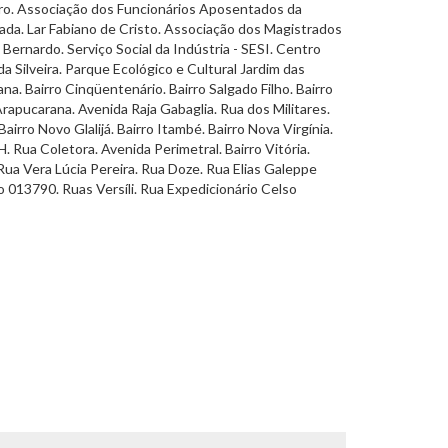
iro. Associação dos Funcionários Aposentados da
lada. Lar Fabiano de Cristo. Associação dos Magistrados
Bernardo. Serviço Social da Indústria - SESI. Centro
 Silveira. Parque Ecológico e Cultural Jardim das
. Bairro Cinqüentenário. Bairro Salgado Filho. Bairro
rapucarana. Avenida Raja Gabaglia. Rua dos Militares.
irro Novo Glalijá. Bairro Itambé. Bairro Nova Virgínia.
. Rua Coletora. Avenida Perimetral. Bairro Vitória.
Rua Vera Lúcia Pereira. Rua Doze. Rua Elias Galeppe
13790. Ruas Versíli. Rua Expedicionário Celso