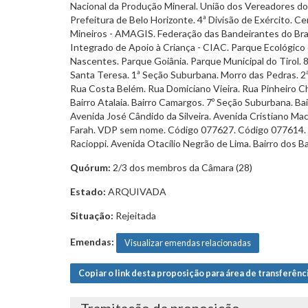
Nacional da Produção Mineral. União dos Vereadores do
Prefeitura de Belo Horizonte. 4ª Divisão de Exército. C
Mineiros - AMAGIS. Federação das Bandeirantes do Brasil
Integrado de Apoio à Criança - CIAC. Parque Ecológico 
Nascentes. Parque Goiânia. Parque Municipal do Tirol. 
Santa Teresa. 1ª Seção Suburbana. Morro das Pedras. 2ª 
Rua Costa Belém. Rua Domiciano Vieira. Rua Pinheiro Chag
Bairro Atalaia. Bairro Camargos. 7º Seção Suburbana. Bai
Avenida José Cândido da Silveira. Avenida Cristiano Mac
Farah. VDP sem nome. Código 077627. Código 077614. C
Racioppi. Avenida Otacílio Negrão de Lima. Bairro dos Ba
Quórum:
2/3 dos membros da Câmara (28)
Estado:
ARQUIVADA
Situação:
Rejeitada
Emendas:
Visualizar emendas relacionadas
Copiar o link desta proposição para área de transferênc