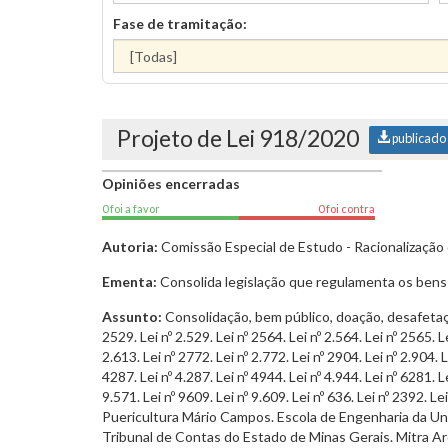
Fase de tramitação:
Projeto de Lei 918/2020
publicado
Opiniões encerradas
0 foi a favor
0 foi contra
Autoria:
Comissão Especial de Estudo - Racionalização
Ementa:
Consolida legislação que regulamenta os bens 
Assunto:
Consolidação, bem público, doação, desafetação, 
2529. Lei nº 2.529. Lei nº 2564. Lei nº 2.564. Lei nº 2565. Le
2.613. Lei nº 2772. Lei nº 2.772. Lei nº 2904. Lei nº 2.904. L
4287. Lei nº 4.287. Lei nº 4944. Lei nº 4.944. Lei nº 6281. Le
9.571. Lei nº 9609. Lei nº 9.609. Lei nº 636. Lei nº 2392. L
Puericultura Mário Campos. Escola de Engenharia da Un
Tribunal de Contas do Estado de Minas Gerais. Mitra A