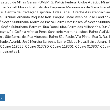
 Estado de Minas Gerais - UVEMIG. Polícia Federal. Clube Atlético Mine
entro Social Urbano. Instituto das Pequenas Missionárias de Maria Imacu
. Centro de Irradiação Espiritual Judas Tadeu. Creche Assistencial São 
e Cultural Fernando Roquete Reis. Parque Linear Avenida José Cândido da
8ª Seção Suburbana. Morro do Pasto. Bairro Dom Bosco. 3ª Seção Suburbana
Seção Suburbana. Barreiro. Rua Dona Luiza. Bairro dos Milionários. Rua A
as. Ex-Colônia Afonso Pena. Sanatório Marques Lisboa. Bairro Glalijá. Ba
rro São Bernardo. Rua Aiuruoca. Bairro São Paulo. Vila Pinho. Rua D. Rua H
hado. Avenida José Moreira Barbosa. Bairro Cidade Nova. Bairro Juliana. 
ódigo 119282. Código 013790. Código 119301. Código 013807. Código 0
ndeirantes ].
ia