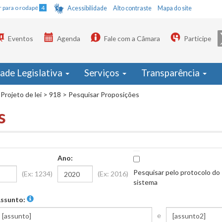
Ir para o rodapé
4
Acessibilidade
Alto contraste
Mapa do site
Eventos
Agenda
Fale com a Câmara
Participe
dade Legislativa
Serviços
Transparência
Projeto de lei
>
918
>
Pesquisar Proposições
s
Ano:
Pesquisar pelo protocolo do
(Ex: 1234)
(Ex: 2016)
sistema
ssunto:
e