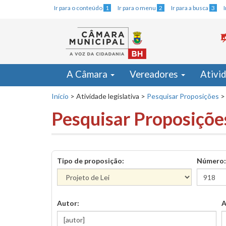
Ir para o conteúdo
1
Ir para o menu
2
Ir para a busca
3
A Câmara
Vereadores
Ativi
Início
>
Atividade legislativa
>
Pesquisar Proposições
>
Pesquisar Proposiçõe
Tipo de proposição:
Número:
Autor:
A