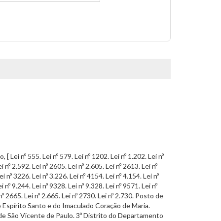
ei nº 555. Lei nº 579. Lei nº 1202. Lei nº 1.202. Lei nº
i nº 2.592. Lei nº 2605. Lei nº 2.605. Lei nº 2613. Lei nº
ei nº 3226. Lei nº 3.226. Lei nº 4154. Lei nº 4.154. Lei nº
i nº 9.244. Lei nº 9328. Lei nº 9.328. Lei nº 9571. Lei nº
nº 2665. Lei nº 2.665. Lei nº 2730. Lei nº 2.730. Posto de
Espírito Santo e do Imaculado Coração de Maria.
de São Vicente de Paulo. 3º Distrito do Departamento