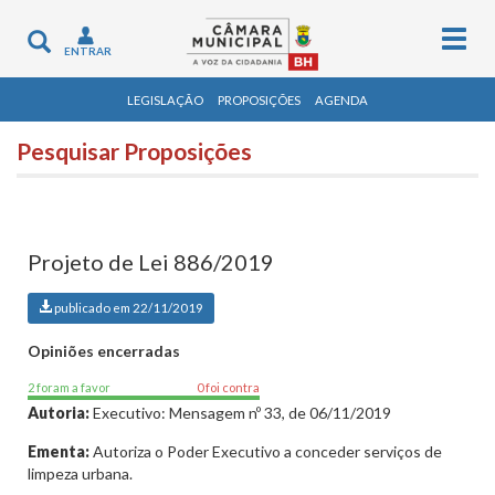
Togg
Toggle
ENTRAR
navig
navigation
LEGISLAÇÃO
PROPOSIÇÕES
AGENDA
Pesquisar Proposições
Projeto de Lei 886/2019
publicado em 22/11/2019
Opiniões encerradas
2 foram a favor
0 foi contra
Autoria:
Executivo: Mensagem nº 33, de 06/11/2019
Ementa:
Autoriza o Poder Executivo a conceder serviços de
limpeza urbana.