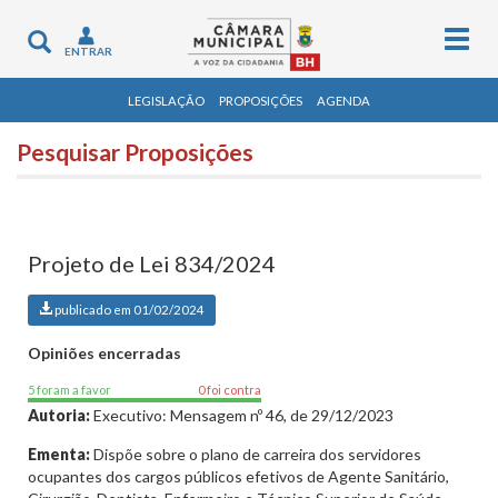
Togg
Toggle
ENTRAR
navig
navigation
LEGISLAÇÃO
PROPOSIÇÕES
AGENDA
Pesquisar Proposições
Projeto de Lei 834/2024
publicado em 01/02/2024
Opiniões encerradas
5 foram a favor
0 foi contra
Autoria:
Executivo: Mensagem nº 46, de 29/12/2023
Ementa:
Dispõe sobre o plano de carreira dos servidores
ocupantes dos cargos públicos efetivos de Agente Sanitário,