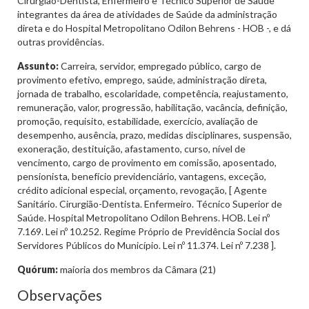
Cirurgião-Dentista, Enfermeiro e Técnico Superior de Saúde
integrantes da área de atividades de Saúde da administração
direta e do Hospital Metropolitano Odilon Behrens - HOB -, e dá
outras providências.
Assunto:
Carreira, servidor, empregado público, cargo de
provimento efetivo, emprego, saúde, administração direta,
jornada de trabalho, escolaridade, competência, reajustamento,
remuneração, valor, progressão, habilitação, vacância, definição,
promoção, requisito, estabilidade, exercício, avaliação de
desempenho, ausência, prazo, medidas disciplinares, suspensão,
exoneração, destituição, afastamento, curso, nível de
vencimento, cargo de provimento em comissão, aposentado,
pensionista, benefício previdenciário, vantagens, exceção,
crédito adicional especial, orçamento, revogação, [ Agente
Sanitário. Cirurgião-Dentista. Enfermeiro. Técnico Superior de
Saúde. Hospital Metropolitano Odilon Behrens. HOB. Lei nº
7.169. Lei nº 10.252. Regime Próprio de Previdência Social dos
Servidores Públicos do Município. Lei nº 11.374. Lei nº 7.238 ].
Quórum:
maioria dos membros da Câmara (21)
Observações