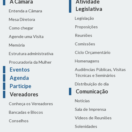
A Câmara
Atividade
Legislativa
Entenda a Câmara
Legislação
Mesa Diretora
Proposições
Como chegar
Reuniões
Agende uma Visita
Comissões
Memória
Ciclo Orçamentário
Estrutura administrativa
Homenagens
Procuradoria da Mulher
Eventos
Audiências Públicas, Visitas
Técnicas e Seminários
Agenda
Distribuição do dia
Participe
Comunicação
Vereadores
Notícias
Conheça os Vereadores
Sala de Imprensa
Bancadas e Blocos
Vídeos de Reuniões
Conselhos
Solenidades