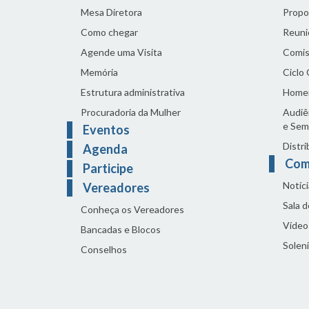
Mesa Diretora
Propo
Como chegar
Reuni
Agende uma Visita
Comis
Memória
Ciclo
Estrutura administrativa
Home
Procuradoria da Mulher
Audiên
e Sem
Eventos
Distri
Agenda
Com
Participe
Notíci
Vereadores
Sala 
Conheça os Vereadores
Vídeo
Bancadas e Blocos
Solen
Conselhos