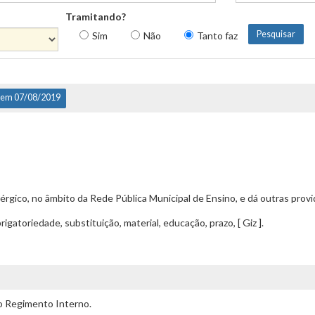
Tramitando?
Sim
Não
Tanto faz
 em 07/08/2019
lérgico, no âmbito da Rede Pública Municipal de Ensino, e dá outras provi
gatoriedade, substituição, material, educação, prazo, [ Giz ].
o Regimento Interno.