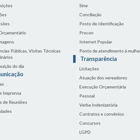
sições
Sine
ões
Conciliação
sões
Posto de Identificação
 Orçamentário
Procon
nagens
Internet Popular
cias Públicas, Visitas Técnicas
Ponto de atendimento à mulhe
inários
Transparência
buição do dia
Licitações
unicação
Atuação dos vereadores
as
Execução Orçamentária
de Imprensa
Pessoal
s de Reuniões
Verba Indenizatória
idades
Contratos e convênios
Concursos
LGPD