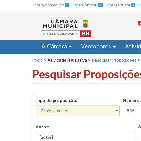
Ir para o conteúdo
1
Ir para o menu
2
Ir para a busca
3
A Câmara
Vereadores
Ativi
Início
>
Atividade legislativa
>
Pesquisar Proposições
>
Pesquisar Proposiçõe
Tipo de proposição:
Número:
Autor:
A