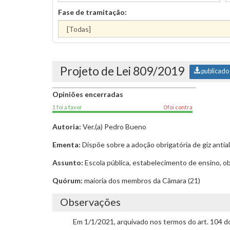
Fase de tramitação:
Projeto de Lei 809/2019
publicado
Opiniões encerradas
1 foi a favor
0 foi contra
Autoria:
Ver.(a) Pedro Bueno
Ementa:
Dispõe sobre a adoção obrigatória de giz antia
Assunto:
Escola pública, estabelecimento de ensino, obri
Quórum:
maioria dos membros da Câmara (21)
Observações
Em 1/1/2021, arquivado nos termos do art. 104 d