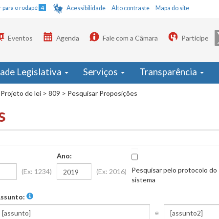
Ir para o rodapé
4
Acessibilidade
Alto contraste
Mapa do site
Eventos
Agenda
Fale com a Câmara
Participe
dade Legislativa
Serviços
Transparência
Projeto de lei
>
809
>
Pesquisar Proposições
s
Ano:
Pesquisar pelo protocolo do
(Ex: 1234)
(Ex: 2016)
sistema
ssunto:
e