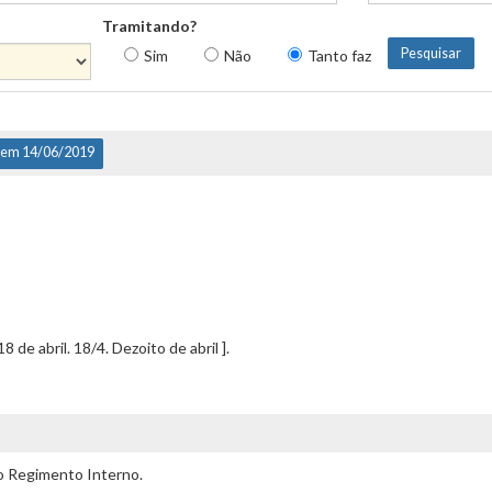
Tramitando?
Sim
Não
Tanto faz
 em 14/06/2019
 de abril. 18/4. Dezoito de abril ].
o Regimento Interno.