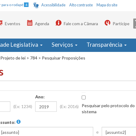
Ir para o rodapé
4
Acessibilidade
Alto contraste
Mapa do site
Eventos
Agenda
Fale com a Câmara
Participe
dade Legislativa
Serviços
Transparência
Projeto de lei
>
784
>
Pesquisar Proposições
s
Ano:
Pesquisar pelo protocolo do
(Ex: 1234)
(Ex: 2016)
sistema
ssunto:
e