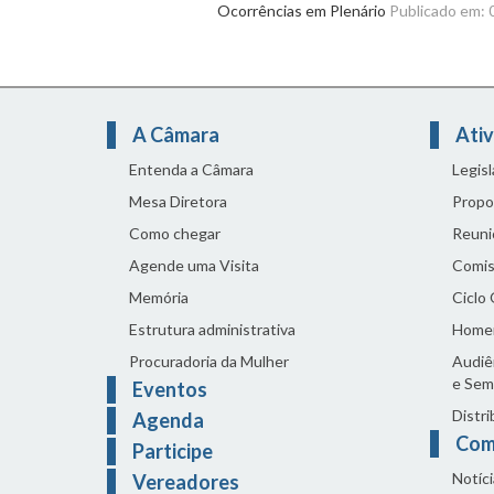
Ocorrências em Plenário
Publicado em:
A Câmara
Ativ
Entenda a Câmara
Legis
Mesa Diretora
Propo
Como chegar
Reuni
Agende uma Visita
Comis
Memória
Ciclo
Estrutura administrativa
Home
Procuradoria da Mulher
Audiên
e Sem
Eventos
Distri
Agenda
Com
Participe
Notíci
Vereadores