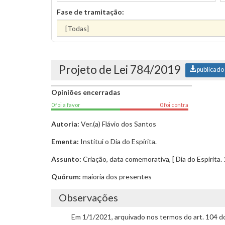
Fase de tramitação:
Projeto de Lei 784/2019
publicado
Opiniões encerradas
0 foi a favor
0 foi contra
Autoria:
Ver.(a) Flávio dos Santos
Ementa:
Institui o Dia do Espírita.
Assunto:
Criação, data comemorativa, [ Dia do Espírita. 18
Quórum:
maioria dos presentes
Observações
Em 1/1/2021, arquivado nos termos do art. 104 d