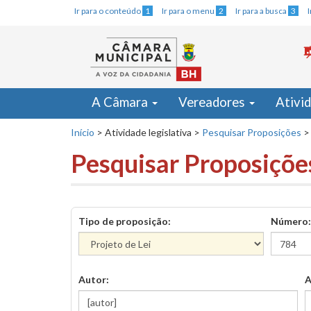
Ir para o conteúdo
1
Ir para o menu
2
Ir para a busca
3
A Câmara
Vereadores
Ativi
Início
>
Atividade legislativa
>
Pesquisar Proposições
>
Pesquisar Proposiçõe
Tipo de proposição:
Número:
Autor:
A