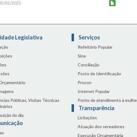
 05/01/2021
idade Legislativa
Serviços
lação
Refeitório Popular
sições
Sine
ões
Conciliação
sões
Posto de Identificação
 Orçamentário
Procon
nagens
Internet Popular
cias Públicas, Visitas Técnicas
Ponto de atendimento à mulhe
inários
Transparência
buição do dia
Licitações
unicação
Atuação dos vereadores
as
Execução Orçamentária