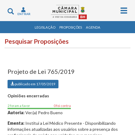
Togg
Toggle
ENTRAR
navig
navigation
LEGISLAÇÃO
PROPOSIÇÕES
AGENDA
Pesquisar Proposições
Projeto de Lei 765/2019
publicado em 17/05/2019
Opiniões encerradas
2 foram a favor
0 foi contra
Autoria:
Ver.(a) Pedro Bueno
Ementa:
Institui a Lei Médico Presente - Disponibilizando
informações atualizadas aos usuários sobre a presença dos