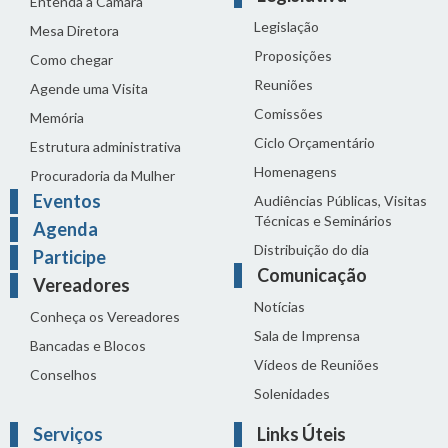
Entenda a Câmara
Legislação
Mesa Diretora
Proposições
Como chegar
Reuniões
Agende uma Visita
Comissões
Memória
Ciclo Orçamentário
Estrutura administrativa
Homenagens
Procuradoria da Mulher
Eventos
Audiências Públicas, Visitas
Técnicas e Seminários
Agenda
Distribuição do dia
Participe
Comunicação
Vereadores
Notícias
Conheça os Vereadores
Sala de Imprensa
Bancadas e Blocos
Vídeos de Reuniões
Conselhos
Solenidades
Serviços
Links Úteis