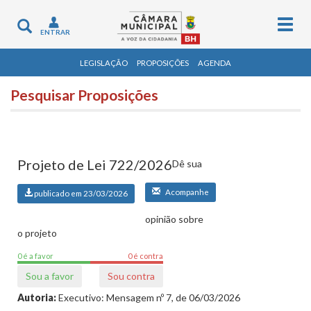
Togg
Toggle
ENTRAR
navig
navigation
LEGISLAÇÃO
PROPOSIÇÕES
AGENDA
Pesquisar Proposições
Projeto de Lei 722/2026
Dê sua
Acompanhe
publicado em 23/03/2026
opinião sobre
o projeto
0 é a favor
0 é contra
Sou a favor
Sou contra
Autoria:
Executivo: Mensagem nº 7, de 06/03/2026