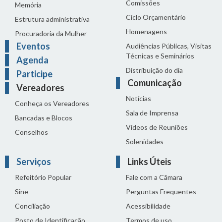
Comissões
Memória
Ciclo Orçamentário
Estrutura administrativa
Homenagens
Procuradoria da Mulher
Eventos
Audiências Públicas, Visitas
Técnicas e Seminários
Agenda
Distribuição do dia
Participe
Comunicação
Vereadores
Notícias
Conheça os Vereadores
Sala de Imprensa
Bancadas e Blocos
Vídeos de Reuniões
Conselhos
Solenidades
Serviços
Links Úteis
Refeitório Popular
Fale com a Câmara
Sine
Perguntas Frequentes
Conciliação
Acessibilidade
Posto de Identificação
Termos de uso