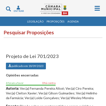
Togg
Toggle
ENTRAR
navig
navigation
LEGISLAÇÃO
PROPOSIÇÕES
AGENDA
Pesquisar Proposições
Projeto de Lei 701/2023
publicado em 18/09/2023
Opiniões encerradas
4 foram a favor
0 foi contra
Autoria:
Ver.(a) Fernanda Pereira Altoé; Ver.(a) Ciro Pereira;
Ver.(a) Cleiton Xavier; Ver.(a) Gilson Guimarães; Ver.(a) Helinho
da Farmácia; Ver.(a) Loíde Gonçalves; Ver.(a) Wesley Moreira