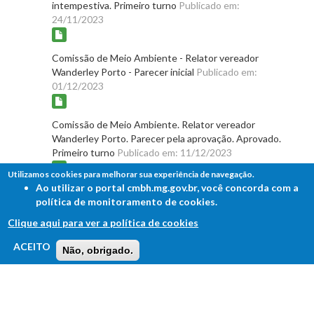
intempestiva. Primeiro turno
Publicado em:
24/11/2023
Comissão de Meio Ambiente - Relator vereador
Wanderley Porto - Parecer inicial
Publicado em:
01/12/2023
Comissão de Meio Ambiente. Relator vereador
Wanderley Porto. Parecer pela aprovação. Aprovado.
Primeiro turno
Publicado em: 11/12/2023
Utilizamos cookies para melhorar sua experiência de navegação.
Ao utilizar o portal cmbh.mg.gov.br, você concorda com a
Apreciação pela
política de monitoramento de cookies.
Comissão/Mesa
Clique aqui para ver a política de cookies
Comissão de Administração Pública e Segurança Pública
FALE COM A CÂMARA
ACEITO
Não, obrigado.
Ouvidoria - Lei de Acesso à Informação
Documentos:
Comissão de Administração Pública - Designação de
relator: Vereador Wagner Ferreira. Primeiro turno
Publicado em: 14/12/2023