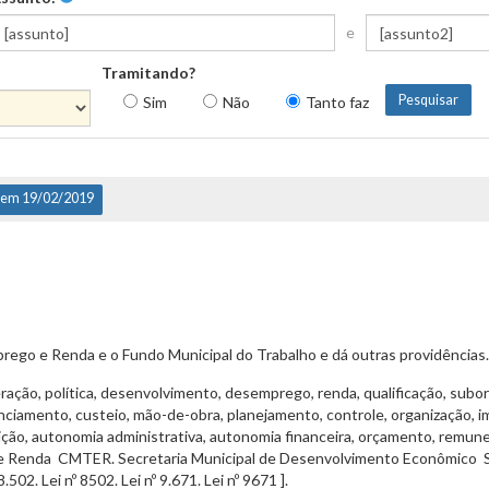
e
Tramitando?
Sim
Não
Tanto faz
 em 19/02/2019
prego e Renda e o Fundo Municipal do Trabalho e dá outras providências.
ação, política, desenvolvimento, desemprego, renda, qualificação, subord
enciamento, custeio, mão-de-obra, planejamento, controle, organização, 
ão, autonomia administrativa, autonomia financeira, orçamento, remuneraç
e Renda  CMTER. Secretaria Municipal de Desenvolvimento Econômico  
502. Lei nº 8502. Lei nº 9.671. Lei nº 9671 ].