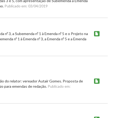
ndas 3 e 5, com apresentação de Subemenda à Emenda
no.
Publicado em: 03/04/2019
a nº 3, a Subemenda nº 1 à Emenda nº 5 e o Projeto na
emenda nº 1 à Emenda nº 3, a Emenda nº 5 e a Emenda
ão do relator: vereador Autair Gomes. Proposta de
razo para emendas de redação.
Publicado em: