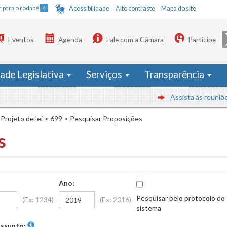
Ir para o rodapé
4
Acessibilidade
Alto contraste
Mapa do site
Eventos
Agenda
Fale com a Câmara
Participe
dade Legislativa
Serviços
Transparência
Assista às reuniões em te
Projeto de lei
>
699
>
Pesquisar Proposições
s
Ano:
Pesquisar pelo protocolo do
(Ex: 1234)
(Ex: 2016)
sistema
ssunto: