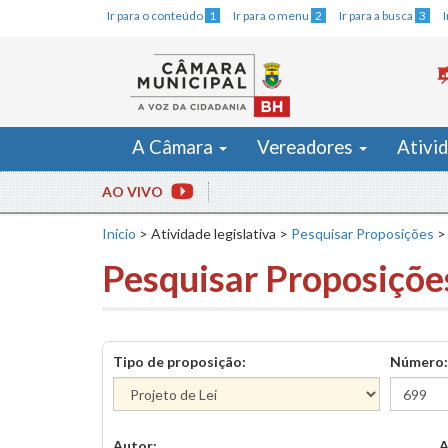
Ir para o conteúdo
1
Ir para o menu
2
Ir para a busca
3
A Câmara
Vereadores
Ativi
AO VIVO
Início
>
Atividade legislativa
>
Pesquisar Proposições
>
Pesquisar Proposiçõe
Tipo de proposição:
Número:
Autor:
A