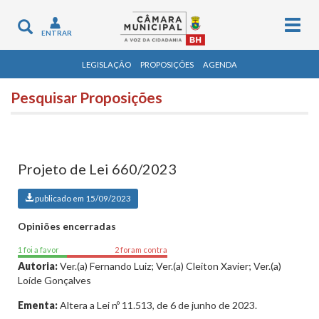
Togg
Toggle
ENTRAR
navig
navigation
LEGISLAÇÃO
PROPOSIÇÕES
AGENDA
Pesquisar Proposições
Projeto de Lei 660/2023
publicado em 15/09/2023
Opiniões encerradas
1 foi a favor
2 foram contra
Autoria:
Ver.(a) Fernando Luiz; Ver.(a) Cleiton Xavier; Ver.(a)
Loíde Gonçalves
Ementa:
Altera a Lei nº 11.513, de 6 de junho de 2023.