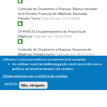
Comissão de Orçamento e Finanças. Relator vereador
José Ferreira. Proposta de diligência. Aprovada.
Primeiro Turno
Publicado em: 29/11/2023
Of 9930-23. Encaminhamento de Proposta de
Diligência
Publicado em: 06/12/2023
Comissão de Orçamento e Finanças. Resposta de
diligência. Primeiro turno
Publicado em: 28/12/2023
Utilizamos cookies para melhorar sua experiência de navegação.
Ao utilizar o portal cmbh.mg.gov.br, você concorda com a
Comissão de Orçamento e Finanças - Retorno de
política de monitoramento de cookies.
diligência ao relator. Primeiro turno
Publicado em:
Clique aqui para ver a política de cookies
28/12/2023
FALE COM A CÂMARA
ACEITO
Não, obrigado.
Ouvidoria - Lei de Acesso à Informação
Comissão de Orçamento e Finanças. Relator vereador
José Ferreira. Parecer inicial
Publicado em:
06/02/2024