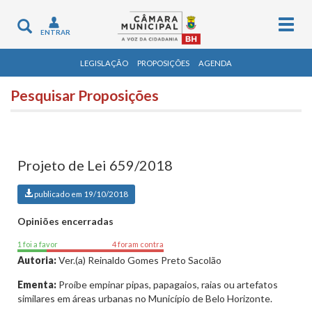
Togg
Toggle
ENTRAR
navig
navigation
LEGISLAÇÃO
PROPOSIÇÕES
AGENDA
Pesquisar Proposições
Projeto de Lei 659/2018
publicado em 19/10/2018
Opiniões encerradas
1 foi a favor
4 foram contra
Autoria:
Ver.(a) Reinaldo Gomes Preto Sacolão
Ementa:
Proíbe empinar pipas, papagaios, raias ou artefatos
similares em áreas urbanas no Município de Belo Horizonte.