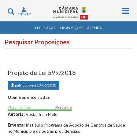
Togg
Toggle
ENTRAR
navig
navigation
LEGISLAÇÃO
PROPOSIÇÕES
AGENDA
Pesquisar Proposições
Projeto de Lei 599/2018
publicado em 13/06/2018
Opiniões encerradas
7 foram a favor
0 foi contra
Autoria:
Ver.(a) Irlan Melo
Ementa:
Institui o Programa de Adoção de Centros de Saúde
no Município e dá outras providências.