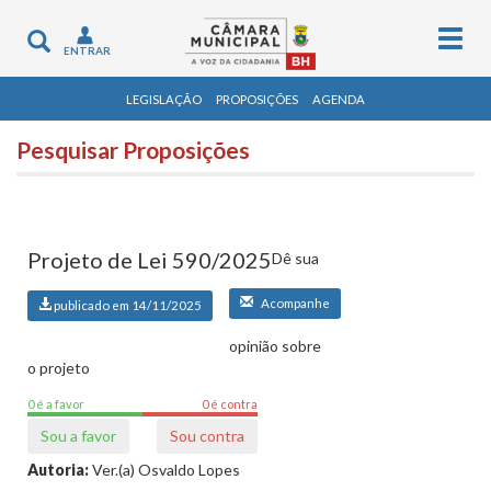
Togg
Toggle
ENTRAR
navig
navigation
LEGISLAÇÃO
PROPOSIÇÕES
AGENDA
Pesquisar Proposições
Projeto de Lei 590/2025
Dê sua
Acompanhe
publicado em 14/11/2025
opinião sobre
o projeto
0 é a favor
0 é contra
Sou a favor
Sou contra
Autoria:
Ver.(a) Osvaldo Lopes