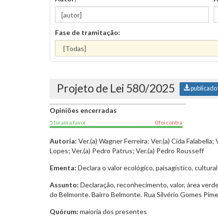
Fase de tramitação:
Projeto de Lei 580/2025
publicado
Opiniões encerradas
5 foram a favor
0 foi contra
Autoria:
Ver.(a) Wagner Ferreira; Ver.(a) Cida Falabella; 
Lopes; Ver.(a) Pedro Patrus; Ver.(a) Pedro Rousseff
Ementa:
Declara o valor ecológico, paisagístico, cultu
Assunto:
Declaração, reconhecimento, valor, área verde,
do Belmonte. Bairro Belmonte. Rua Silvério Gomes Pimen
Quórum:
maioria dos presentes