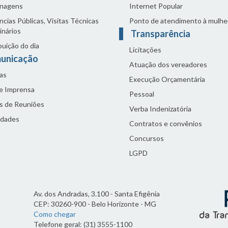
nagens
Internet Popular
cias Públicas, Visitas Técnicas
Ponto de atendimento à mulhe
inários
Transparência
buição do dia
Licitações
unicação
Atuação dos vereadores
as
Execução Orçamentária
de Imprensa
Pessoal
s de Reuniões
Verba Indenizatória
idades
Contratos e convênios
Concursos
LGPD
Av. dos Andradas, 3.100 - Santa Efigênia
CEP: 30260-900 - Belo Horizonte - MG
Como chegar
Telefone geral: (31) 3555-1100