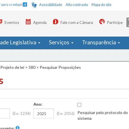
Ir para o rodapé
4
Acessibilidade
Alto contraste
Mapa do site
Eventos
Agenda
Fale com a Câmara
Participe
dade Legislativa
Serviços
Transparência
Projeto de lei
>
580
>
Pesquisar Proposições
s
Ano:
Pesquisar pelo protocolo do
(Ex: 1234)
(Ex: 2016)
sistema
ssunto: