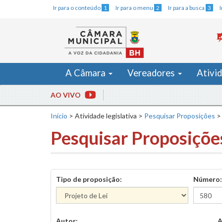
Ir para o conteúdo
1
Ir para o menu
2
Ir para a busca
3
A Câmara
Vereadores
Ativi
AO VIVO
Início
>
Atividade legislativa
>
Pesquisar Proposições
>
Pesquisar Proposiçõe
Tipo de proposição:
Número:
Autor:
A