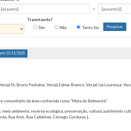
e
Tramitando?
Sim
Não
Tanto faz
 em 11/11/2025
Ver.(a) Dr. Bruno Pedralva; Ver.(a) Edmar Branco; Ver.(a) Iza Lourença; Ver.(
ral e comunitário da área conhecida como "Mata do Belmonte".
 meio ambiente, reserva ecológica, preservação, cultura, patrimônio cultu
ta. Rua Anis. Rua Celidônia. Córrego Gorduras ].